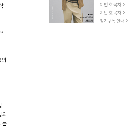
이번 호 목차
락
지난 호 목차
정기구독 안내
로의
고의
업
업의
되는