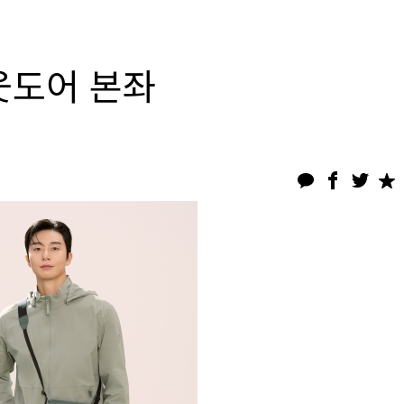
웃도어 본좌