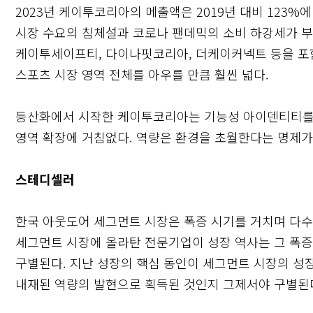
2023년 케이투코리아의 메출액은 2019년 대비 123%에
시장 수요의 침체설과 코로나 팬데믹의 소비 하강세가 
케이투세이프티, 다이나핏코리아, 더케이커넥트 등을 포
스포츠 시장 영역 전체를 아우를 만큼 훨씬 넓다.
등산화에서 시작한 케이투코리아는 기능성 아이덴티티를 기
영역 확장에 거침없다. 역량은 환경을 초월한다는 명제
스테디셀러
닫기
한국 아웃도어 세그먼트 시장은 폭증 시기를 거치며 다수
세그먼트 시장에 올라탄 전문기업이 성장 역사는 그 폭
구별된다. 지난 성장의 핵심 동인이 세그먼트 시장의 성
내재된 역량의 발현으로 획득된 것인지 그제서야 구별된다