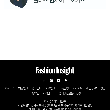
회사소개
채용안내
광고안내
제휴안내
구독신청
기사제보
개인정보처리방침
이용약관
저작권규약
인터넷신문윤리강령
회사명 : 메이비원㈜
서울특별시 강서구 마곡중앙8로 1길 6 (마곡동 790-8) 메이비원빌딩
대표자: 황상윤 사업자등록번호: 206-81-18067