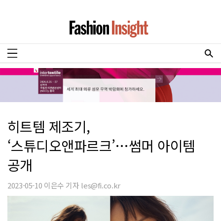
히트템 제조기,
‘스튜디오앤파르크’…썸머 아이템
공개
2023-05-10 이은수 기자 les@fi.co.kr