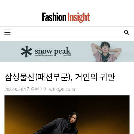
삼성물산(패션부문), 거인의 귀환
2023-05-04 김우현 기자 whk@fi.co.kr