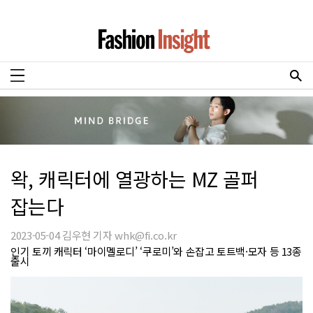
왁, 캐릭터에 열광하는 MZ 골퍼
잡는다
2023-05-04 김우현 기자 whk@fi.co.kr
인기 토끼 캐릭터 ‘마이멜로디’ ‘쿠로미’와 손잡고 토트백·모자 등 13종
출시