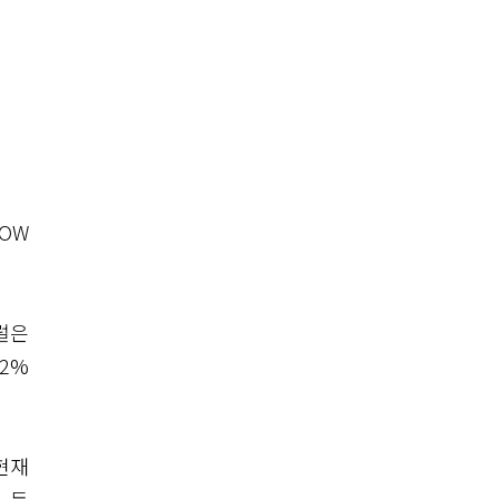
OW
럴은
72%
현재