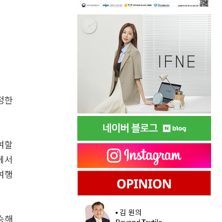
정한
여할
에서
여행
승해