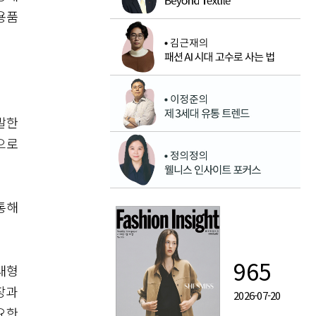
용품
출발한
으로
통해
965
대형
장과
2026-07-20
요한