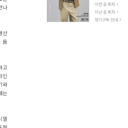
이번 호 목차
만나
지난 호 목차
정기구독 안내
생산
 돔
하고
적인
기와
대는
니멀
또한