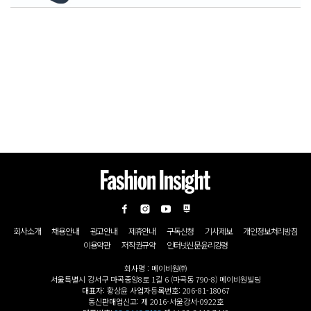
회사소개
채용안내
광고안내
제휴안내
구독신청
기사제보
개인정보처리방침
이용약관
저작권규약
인터넷신문윤리강령
회사명 : 메이비원㈜
서울특별시 강서구 마곡중앙8로 1길 6 (마곡동 790-8) 메이비원빌딩
대표자: 황상윤 사업자등록번호: 206-81-18067
통신판매업신고: 제 2016-서울강서-0922호