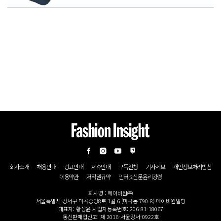
회사소개
채용안내
광고안내
제휴안내
구독신청
기사제보
개인정보처리방침
이용약관
저작권규약
인터넷신문윤리강령
회사명 : 메이비원㈜
서울특별시 강서구 마곡중앙8로 1길 6 (마곡동 790-8) 메이비원빌딩
대표자: 황상윤 사업자등록번호: 206-81-18067
통신판매업신고: 제 2016-서울강서-0922호