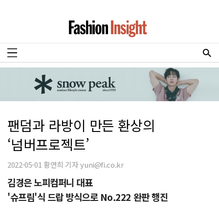
팬덤과 라방이 만든 환상의
‘넘버프로젝트’
2022-05-01 황연희 기자 yuni@fi.co.kr
김경은 노피컴퍼니 대표
'슈프림'식 드랍 방식으로 No.222 완판 행진