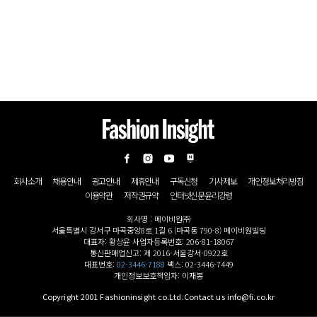
회사소개
채용안내
광고안내
제휴안내
구독신청
기사제보
개인정보처리방침
이용약관
저작권규약
인터넷신문윤리강령
회사명 : 메이비원㈜
서울특별시 강서구 마곡중앙8로 1길 6 (마곡동 790-8) 메이비원빌딩
대표자: 황상윤 사업자등록번호: 206-81-18067
통신판매업신고: 제 2016-서울강서-0922호
대표번호:
02-3446-7188
팩스: 02-3446-7449
개인정보보호책임자: 이재봉
Copyright 2001 Fashioninsight co.Ltd.Contact us info@fi.co.kr