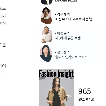
듣는
지만
위한
도를
되어
IT
965
2026-07-20