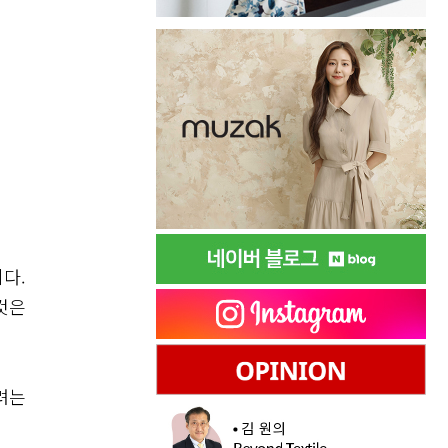
다.
것은
려는