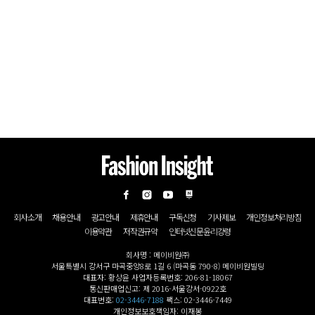
회사소개
채용안내
광고안내
제휴안내
구독신청
기사제보
개인정보처리방침
이용약관
저작권규약
인터넷신문윤리강령
회사명 : 메이비원㈜
서울특별시 강서구 마곡중앙8로 1길 6 (마곡동 790-8) 메이비원빌딩
대표자: 황상윤 사업자등록번호: 206-81-18067
통신판매업신고: 제 2016-서울강서-0922호
대표번호:
02-3446-7188
팩스: 02-3446-7449
개인정보보호책임자: 이재봉