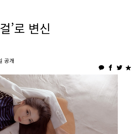
걸’로 변신
일 공개