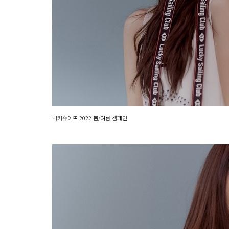
럭키슈에뜨 2022 봄/여름 캠페인