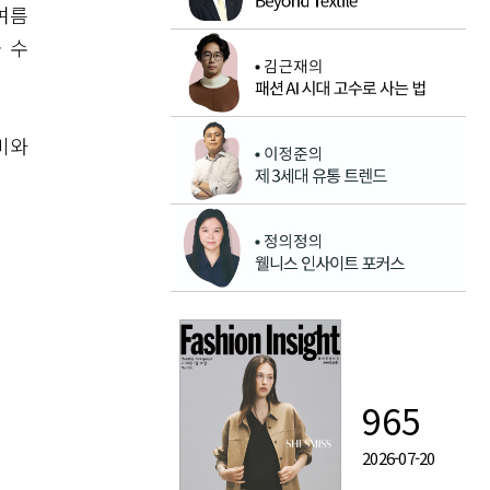
여름
 수
비와
965
2026-07-20