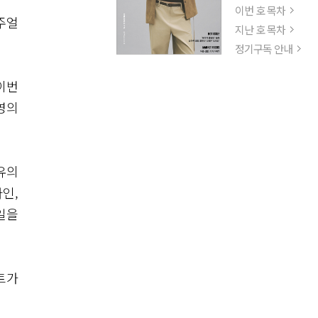
이번 호 목차
주얼
지난 호 목차
정기구독 안내
 이번
영의
유의
인,
일을
트가