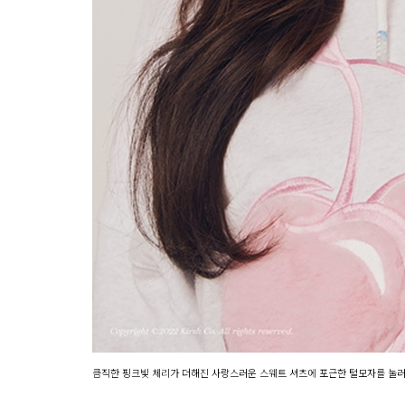
닫기
큼직한 핑크빛 체리가 더해진 사랑스러운 스웨트 셔츠에 포근한 털모자를 눌