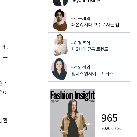
데,
렌드
요커
욕이
965
팅한
2026-07-20