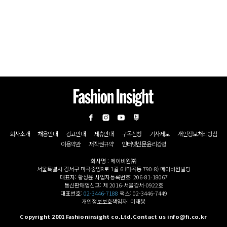
회사소개
채용안내
광고안내
제휴안내
구독신청
기사제보
개인정보처리방침
이용약관
저작권규약
인터넷신문윤리강령
회사명 : 메이비원㈜
서울특별시 강서구 마곡중앙8로 1길 6 (마곡동 790-8) 메이비원빌딩
대표자: 황상윤 사업자등록번호: 206-81-18067
통신판매업신고: 제 2016-서울강서-0922호
대표번호:
02-3446-7188
팩스: 02-3446-7449
개인정보보호책임자: 이재봉
Copyright 2001 Fashioninsight co.Ltd.Contact us info@fi.co.kr