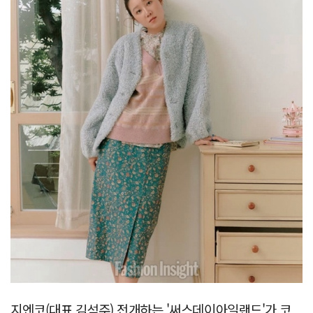
지엔코(대표 김석주) 전개하는 '써스데이아일랜드'가 코