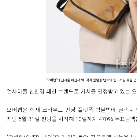
'오버랩'의 신제품 메신저 백. 각각 글램핑 텐트와 윈드서핑 돛을 
업사이클 친환경 패션 브랜드로 가치를 인정받고 있는 오
오버랩은 현재 크라우드 펀딩 플랫폼 텀블벅에 글램핑 
지난 5월 31일 펀딩을 시작해 10일까지 470% 목표금