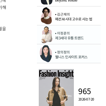
E)에
거해
월을
965
2026-07-20