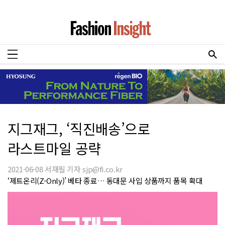
지그재그, ‘직진배송’으로
라스트마일 공략
2021-06-08 서재필 기자 sjp@fi.co.kr
‘제트온리(Z-Only)’ 베타 종료… 동대문 사입 상품까지 품목 확대