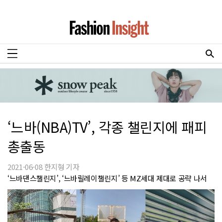
‘느바(NBA)TV’, 각종 챌린지에 패피
총출동
2021-06-08 한지형 기자
‘느바댄스챌린지’, ‘느바릴레이챌린지’ 등 MZ세대 제대로 공략 나서