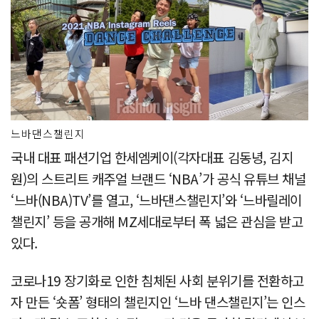
느바댄스챌린지
국내 대표 패션기업 한세엠케이(각자대표 김동녕, 김지
원)의 스트리트 캐주얼 브랜드 ‘NBA’가 공식 유튜브 채널
‘느바(NBA)TV’를 열고, ‘느바댄스챌린지’와 ‘느바릴레이
챌린지’ 등을 공개해 MZ세대로부터 폭 넓은 관심을 받고
있다.
코로나19 장기화로 인한 침체된 사회 분위기를 전환하고
자 만든 ‘숏폼’ 형태의 챌린지인 ‘느바 댄스챌린지’는 인스