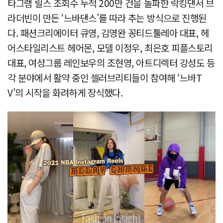
타그램 릴스 조회수 누적 200만 건을 돌파한 락킹댄서 브
라더빈이 만든 ‘느바댄스’를 따라 추는 방식으로 진행된
다. 패션크리에이터 큐영, 김영완 꽁티드툴레아 대표, 헤
어스타일리스트 헤어몬, 모델 이정우, 최은호 피플스토리
대표, 여성그룹 레인보우의 조현영, 아트디렉터 강성도 등
각 분야에서 활약 중인 셀러브리티들이 참여해 ‘느바T
V’의 시작을 화려하게 장식했다.