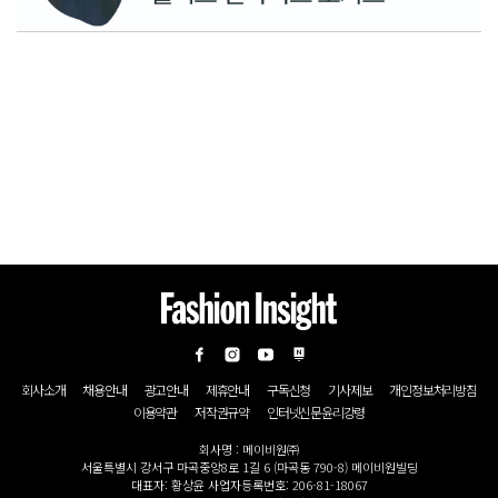
회사소개
채용안내
광고안내
제휴안내
구독신청
기사제보
개인정보처리방침
이용약관
저작권규약
인터넷신문윤리강령
회사명 : 메이비원㈜
서울특별시 강서구 마곡중앙8로 1길 6 (마곡동 790-8) 메이비원빌딩
대표자: 황상윤 사업자등록번호: 206-81-18067