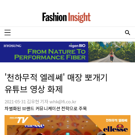
'천하무적 엘레쎄' 매장 뽀개기
유튜브 영상 화제
2021-05-31 김우현 기자 whk@fi.co.kr
차별화된 브랜드 커뮤니케이션 전략으로 주목