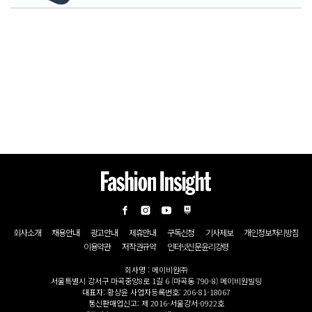
회사소개
채용안내
광고안내
제휴안내
구독신청
기사제보
개인정보처리방침
이용약관
저작권규약
인터넷신문윤리강령
회사명 : 메이비원㈜
서울특별시 강서구 마곡중앙8로 1길 6 (마곡동 790-8) 메이비원빌딩
대표자: 황상윤 사업자등록번호: 206-81-18067
통신판매업신고: 제 2016-서울강서-0922호