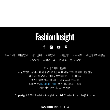
회사소개
채용안내
광고안내
제휴안내
구독신청
기사제보
개인정보처리방침
이용약관
저작권규약
인터넷신문윤리강령
회사명 : 메이비원㈜
서울특별시 강서구 마곡중앙8로 1길 6 (마곡동 790-8) 메이비원빌딩
대표자: 황상윤 사업자등록번호: 206-81-18067
통신판매업신고: 제 2016-서울강서-0922호
대표번호:
02-3446-7188
팩스: 02-3446-7449
개인정보보호책임자: 이재봉
Copyright 2001 Fashioninsight co.Ltd.Contact us info@fi.co.kr
FASHION INSIGHT