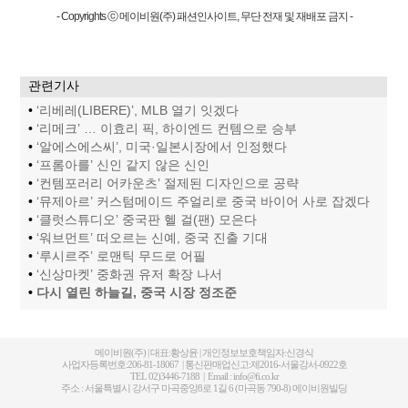
- Copyrights ⓒ 메이비원(주) 패션인사이트, 무단 전재 및 재배포 금지 -
관련기사
•
‘리베레(LIBERE)’, MLB 열기 잇겠다
•
‘리메크’ … 이효리 픽, 하이엔드 컨템으로 승부
•
‘알에스에스씨’, 미국·일본시장에서 인정했다
•
‘프롬아를’ 신인 같지 않은 신인
•
‘컨템포러리 어카운츠’ 절제된 디자인으로 공략
•
‘뮤제아르’ 커스텀메이드 주얼리로 중국 바이어 사로 잡겠다
•
‘클럿스튜디오’ 중국판 헬 걸(팬) 모은다
•
‘워브먼트’ 떠오르는 신예, 중국 진출 기대
•
‘루시르주’ 로맨틱 무드로 어필
•
‘신상마켓’ 중화권 유저 확장 나서
•
다시 열린 하늘길, 중국 시장 정조준
메이비원(주) | 대표:황상윤 | 개인정보보호책임자:신경식
사업자등록번호:206-81-18067 | 통신판매업신고:제2016-서울강서-0922호
TEL 02)3446-7188 | Email : info@fi.co.kr
주소 : 서울특별시 강서구 마곡중앙8로 1길 6 (마곡동 790-8) 메이비원빌딩