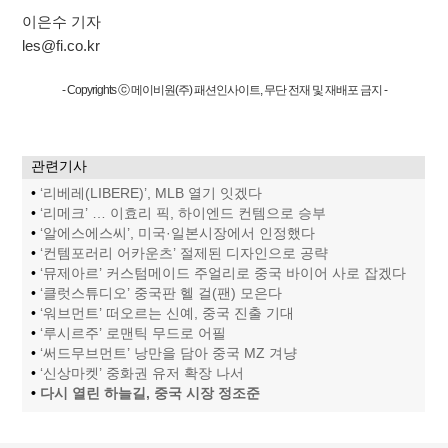
이은수 기자
les@fi.co.kr
- Copyrights ⓒ 메이비원(주) 패션인사이트, 무단 전재 및 재배포 금지 -
관련기사
•
‘리베레(LIBERE)’, MLB 열기 잇겠다
•
‘리메크’ … 이효리 픽, 하이엔드 컨템으로 승부
•
‘알에스에스씨’, 미국·일본시장에서 인정했다
•
‘컨템포러리 어카운츠’ 절제된 디자인으로 공략
•
‘뮤제아르’ 커스텀메이드 주얼리로 중국 바이어 사로 잡겠다
•
‘클럿스튜디오’ 중국판 헬 걸(팬) 모은다
•
‘워브먼트’ 떠오르는 신예, 중국 진출 기대
•
‘루시르주’ 로맨틱 무드로 어필
•
‘써드무브먼트’ 낭만을 담아 중국 MZ 겨냥
•
‘신상마켓’ 중화권 유저 확장 나서
•
다시 열린 하늘길, 중국 시장 정조준