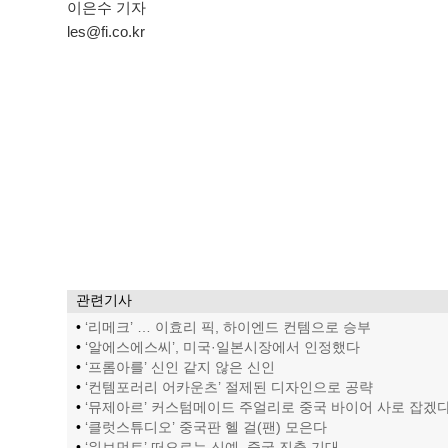
이은수 기자
les@fi.co.kr
관련기사
•
‘리메크’ … 이효리 픽, 하이엔드 컨템으로 승부
•
‘알에스에스씨’, 미국·일본시장에서 인정했다
•
‘프롬아를’ 신인 같지 않은 신인
•
‘컨템포러리 어카운츠’ 절제된 디자인으로 공략
•
‘뮤제아르’ 커스텀메이드 주얼리로 중국 바이어 사로 잡겠
•
‘클럿스튜디오’ 중국판 헬 걸(팬) 모은다
•
‘워브먼트’ 떠오르는 신예, 중국 진출 기대