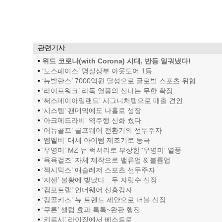
관련기사
•
위드 코로나(with Corona) 시대, 반등 일궈냈다!
•
‘노스페이스’ 명실상부 아웃도어 1등
•
‘뉴발란스’ 7000억원 달성으로 글로벌 스포츠 위협
•
‘라이프워크’ 라독 열풍의 신나는 무한 확장
•
‘써스데이아일랜드’ 시그니처템으로 매출 견인
•
‘시스템’ 팬데믹에도 나홀로 성장
•
‘아크메드라비’ 역주행 신화 썼다
•
‘어뉴골프’ 골프웨어 전환기의 선두주자
•
‘엠엘비’ 대세 아이템 제조기로 등극
•
‘우영미’ MZ 뉴 럭셔리로 부상한 ‘우영미’ 열풍
•
‘육육걸즈’ 자체 제작으로 밸류업 & 볼륨업
•
‘젝시믹스’ 애슬레저 스포츠 선두주자
•
‘지센’ 불황에 빛났다…두 자릿수 신장
•
‘컴포트랩’ 언더웨어 신흥강자
•
‘캉골키즈’ 뉴 트렌드 제안으로 더블 신장
•
‘쿠론’ 셀럽 효과 톡톡~완판 행진
•
‘키르시’ 라이징에서 베스트로