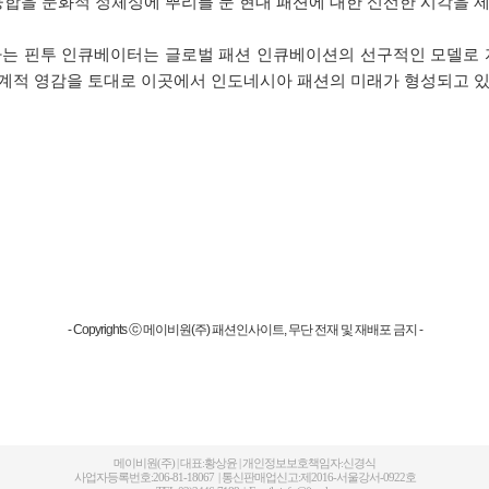
융합을 문화적 정체성에 뿌리를 둔 현대 패션에 대한 신선한 시각을 
 핀투 인큐베이터는 글로벌 패션 인큐베이션의 선구적인 모델로 자
 세계적 영감을 토대로 이곳에서 인도네시아 패션의 미래가 형성되고 있
- Copyrights ⓒ 메이비원(주) 패션인사이트, 무단 전재 및 재배포 금지 -
메이비원(주) | 대표:황상윤 | 개인정보보호책임자:신경식
사업자등록번호:206-81-18067 | 통신판매업신고:제2016-서울강서-0922호