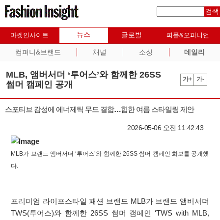
검색
뉴스
글로벌
마켓인사이트
피플&오피니언
컴퍼니&브랜드
채널
소싱
데일리
MLB, 앰버서더 ‘투어스’와 함께한 26SS
가+
가-
썸머 캠페인 공개
스포티브 감성에 에너제틱 무드 결합…힙한 여름 스타일링 제안
2026-05-06 오전 11:42:43
MLB가 브랜드 앰버서더 ‘투어스’와 함께한 26SS 썸머 캠페인 화보를 공개했
다.
프리미엄 라이프스타일 패션 브랜드 MLB가 브랜드 앰버서더
TWS(투어스)와 함께한 26SS 썸머 캠페인 ‘TWS with MLB,