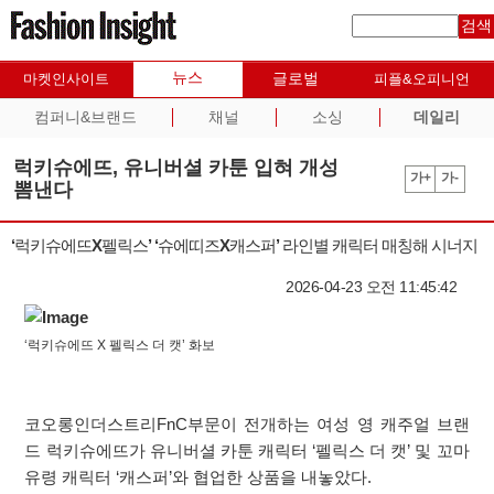
검색
뉴스
글로벌
마켓인사이트
피플&오피니언
컴퍼니&브랜드
채널
소싱
데일리
럭키슈에뜨, 유니버셜 카툰 입혀 개성
가+
가-
뽐낸다
‘럭키슈에뜨X펠릭스’ ‘슈에띠즈X캐스퍼’ 라인별 캐릭터 매칭해 시너지
2026-04-23 오전 11:45:42
‘럭키슈에뜨 X 펠릭스 더 캣’ 화보
코오롱인더스트리FnC부문이 전개하는 여성 영 캐주얼 브랜
드 럭키슈에뜨가 유니버셜 카툰 캐릭터 ‘펠릭스 더 캣’ 및 꼬마
유령 캐릭터 ‘캐스퍼’와 협업한 상품을 내놓았다.