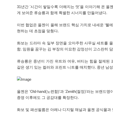
31년간 '시간이 쌓일수록 더해지는 멋'을 이야기해 온 올
게 보여준 류승룡과 함께 특별한 시너지를 만들어냈다.
이번 협업은 올젠이 올해 브랜드 핵심 가치로 내세운 ‘웰에이
현하는 데 초점을 맞췄다.
화보는 드라마 속 일부 장면을 오마주한 사무실 세트를 올
함. 임원을 꿈꾸는 김 부장의 미묘한 감정선이 고스란히 담
류승룡은 중년이 가진 위트와 여유, 버티는 힘을 절제된
같은 생기 있는 컬러와 프린트 니트를 매치했다. 중년 남
올젠은 'Old-hand(노련함)'과 'Zenith(절정)'
종영 이후에도 그 공감대를 확장한다.
화보 및 패션필름은 아레나 디지털 채널과 올젠 공식몰과