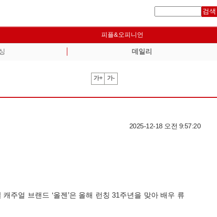
검색
피플&오피니언
싱
데일리
가+
가-
2025-12-18 오전 9:57:20
캐주얼 브랜드 ‘올젠’은 올해 런칭 31주년을 맞아 배우 류