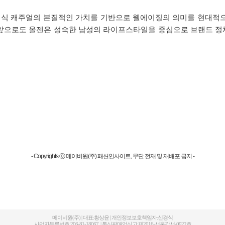
래식 캐주얼의 본질적인 가치를 기반으로 웰에이징의 의미를 현대적으
 “앞으로도 올젠은 성숙한 남성의 라이프스타일을 중심으로 브랜드 
- Copyrights ⓒ 메이비원(주) 패션인사이트, 무단 전재 및 재배포 금지 -
메이비원(주) | 대표:황상윤 | 개인정보보호책임자:신경식
사업자등록번호:206-81-18067 | 통신판매업신고:제2016-서울강서-0922호