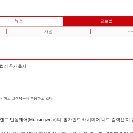
뉴스
글로벌
채널
소
컬러 추가 출시
출시하고 고객욕구에 부응하고 있다.
먼싱웨어(Munsingwear)의 ‘홀가먼트 캐시미어 니트 컬렉션’이 