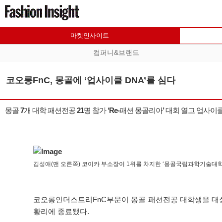
마켓인사이트
컴퍼니&브랜드
코오롱FnC, 몽골에 ‘업사이클 DNA’를 심다
몽골 7개 대학 패션전공 21명 참가 ‘Re-패션 몽골리아’ 대회 열고 업사이
김성애(맨 오른쪽) 코이카 부소장이 1위를 차지한 ‘몽골국립과학기술대학
코오롱인더스트리FnC부문이 몽골 패션전공 대학생을 대상으로 개
황리에 종료됐다.