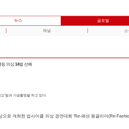
뉴스
글로벌
채널
소
클링 의상 14벌 선봬
교’팀과 기념촬영을 하고 있다.
최한 업사이클 의상 경연대회 ‘Re-패션 몽골리아(Re-Fashion M