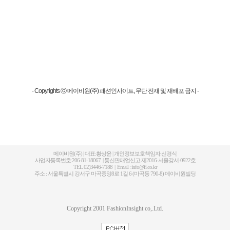
- Copyrights ⓒ 메이비원(주) 패션인사이트, 무단 전재 및 재배포 금지 -
메이비원(주) | 대표:황상윤 | 개인정보보호책임자:신경식
사업자등록번호:206-81-18067 | 통신판매업신고:제2016-서울강서-0922호
TEL 02)3446-7188 | Email : info@fi.co.kr
주소 : 서울특별시 강서구 마곡중앙8로 1길 6 (마곡동 790-8) 메이비원빌딩
Copyright 2001 FashionInsight co,.Ltd.