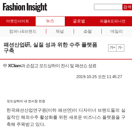
검색
뉴스
글로벌
마켓인사이트
피플&오피니언
컴퍼니&브랜드
채널
소싱
데일리
패션산업硏, 실질 성과 위한 수주 플랫폼
가+
가-
구축
中 XCliam과 손잡고 모드상하이 전시 및 패션쇼 성료
2019-10-25 오전 11:45:27
모드상하이 내 전시장 전경
한국패션산업연구원(이하 패션연)이 디자이너 브랜드들의 실
질적인 해외수주 활성화를 위한 새로운 비즈니스 플랫폼을 구
축해 주목받고 있다.