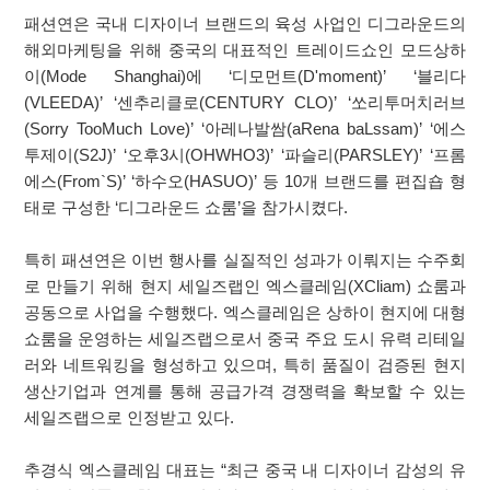
패션연은 국내 디자이너 브랜드의 육성 사업인 디그라운드의
해외마케팅을 위해 중국의 대표적인 트레이드쇼인 모드상하
이(Mode Shanghai)에 ‘디모먼트(D'moment)’ ‘블리다
(VLEEDA)’ ‘센추리클로(CENTURY CLO)’ ‘쏘리투머치러브
(Sorry TooMuch Love)’ ‘아레나발쌈(aRena baLssam)’ ‘에스
투제이(S2J)’ ‘오후3시(OHWHO3)’ ‘파슬리(PARSLEY)’ ‘프롬
에스(From`S)’ ‘하수오(HASUO)’ 등 10개 브랜드를 편집숍 형
태로 구성한 ‘디그라운드 쇼룸’을 참가시켰다.
특히 패션연은 이번 행사를 실질적인 성과가 이뤄지는 수주회
로 만들기 위해 현지 세일즈랩인 엑스클레임(XCliam) 쇼룸과
공동으로 사업을 수행했다. 엑스클레임은 상하이 현지에 대형
쇼룸을 운영하는 세일즈랩으로서 중국 주요 도시 유력 리테일
러와 네트워킹을 형성하고 있으며, 특히 품질이 검증된 현지
생산기업과 연계를 통해 공급가격 경쟁력을 확보할 수 있는
세일즈랩으로 인정받고 있다.
추경식 엑스클레임 대표는 “최근 중국 내 디자이너 감성의 유