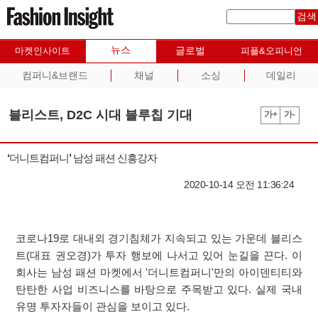
검색
뉴스
글로벌
마켓인사이트
피플&오피니언
컴퍼니&브랜드
채널
소싱
데일리
블리스트, D2C 시대 블루칩 기대
가+
가-
‘더니트컴퍼니’ 남성 패션 신흥강자
2020-10-14 오전 11:36:24
코로나19로 대내외 경기침체가 지속되고 있는 가운데 블리스
트(대표 권오경)가 투자 행보에 나서고 있어 눈길을 끈다. 이
회사는 남성 패션 마켓에서 '더니트컴퍼니'만의 아이덴티티와
탄탄한 사업 비즈니스를 바탕으로 주목받고 있다. 실제 국내
유명 투자자들이 관심을 보이고 있다.