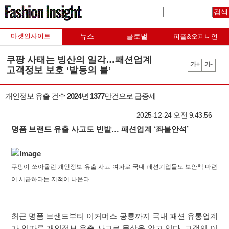
검색
마켓인사이트
뉴스
글로벌
피플&오피니언
쿠팡 사태는 빙산의 일각…패션업계
가+
가-
고객정보 보호 ‘발등의 불’
개인정보 유출 건수 2024년 1377만건으로 급증세
2025-12-24 오전 9:43:56
명품 브랜드 유출 사고도 빈발… 패션업계 ‘좌불안석’
쿠팡이 쏘아올린 개인정보 유출 사고 여파로 국내 패션기업들도 보안책 마련
이 시급하다는 지적이 나온다.
최근 명품 브랜드부터 이커머스 공룡까지 국내 패션 유통업계
가 잇따른 개인정보 유출 사고로 몸살을 앓고 있다. 고객의 이