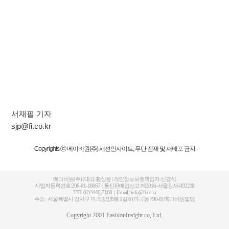
서재필 기자
sjp@fi.co.kr
- Copyrights ⓒ 메이비원(주) 패션인사이트, 무단 전재 및 재배포 금지 -
메이비원(주) | 대표:황상윤 | 개인정보보호책임자:신경식
사업자등록번호:206-81-18067 | 통신판매업신고:제2016-서울강서-0922호
TEL 02)3446-7188 | Email : info@fi.co.kr
주소 : 서울특별시 강서구 마곡중앙8로 1길 6 (마곡동 790-8) 메이비원빌딩
Copyright 2001 FashionInsight co,.Ltd.