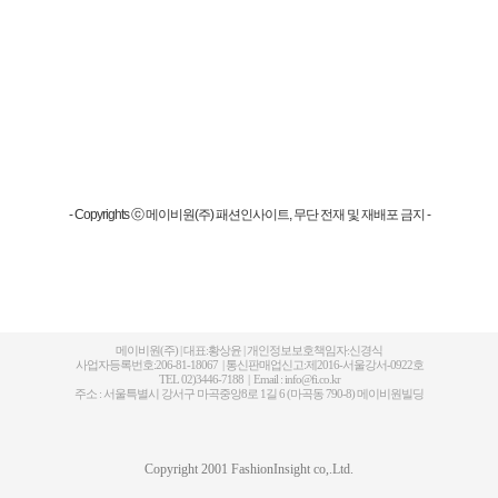
- Copyrights ⓒ 메이비원(주) 패션인사이트, 무단 전재 및 재배포 금지 -
메이비원(주) | 대표:황상윤 | 개인정보보호책임자:신경식
사업자등록번호:206-81-18067 | 통신판매업신고:제2016-서울강서-0922호
TEL 02)3446-7188 | Email : info@fi.co.kr
주소 : 서울특별시 강서구 마곡중앙8로 1길 6 (마곡동 790-8) 메이비원빌딩
Copyright 2001 FashionInsight co,.Ltd.