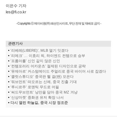
이은수 기자
les@fi.co.kr
- Copyrights ⓒ 메이비원(주) 패션인사이트, 무단 전재 및 재배포 금지 -
관련기사
•
‘리베레(LIBERE)’, MLB 열기 잇겠다
•
‘리메크’ … 이효리 픽, 하이엔드 컨템으로 승부
•
‘프롬아를’ 신인 같지 않은 신인
•
‘컨템포러리 어카운츠’ 절제된 디자인으로 공략
•
‘뮤제아르’ 커스텀메이드 주얼리로 중국 바이어 사로 잡겠다
•
‘클럿스튜디오’ 중국판 헬 걸(팬) 모은다
•
‘워브먼트’ 떠오르는 신예, 중국 진출 기대
•
‘루시르주’ 로맨틱 무드로 어필
•
‘써드무브먼트’ 낭만을 담아 중국 MZ 겨냥
•
‘신상마켓’ 중화권 유저 확장 나서
•
다시 열린 하늘길, 중국 시장 정조준