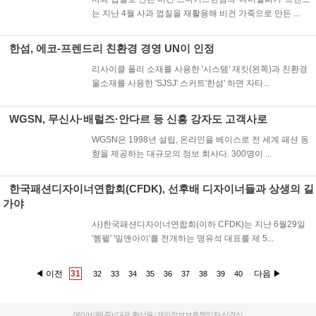
는 지난 4월 사과 껍질을 재활용해 비건 가죽으로 만든 ...
한섬, 에코-프렌드리 친환경 경영 UN이 인정
리사이클 폴리 소재를 사용한 '시스템' 재킷(왼쪽)과 친환경
울소재를 사용한 'SJSJ' 스커트'한섬' 하면 자타...
WGSN, 무신사·배럴즈·안다르 등 신흥 강자도 고객사로
WGSN은 1998년 설립, 온라인을 베이스로 전 세계 패션 동
향을 제공하는 대규모의 정보 회사다. 300명이 ...
한국패션디자이너연합회(CFDK), 선후배 디자이너들과 상생의 길
가야
사)한국패션디자이너연합회(이하 CFDK)는 지난 6월29일
'헴펠' '밀앤아이'를 전개하는 명유석 대표를 제 5...
◀ 이전
31
다음 ▶
32
33
34
35
36
37
38
39
40
메이비원(주) | 대표:황상윤 | 개인정보보호책임자:신경식