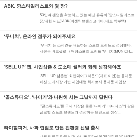
ABK, 깡스타일리스트와 몇 깡?
53만여 팬덤을 확보하고 있는 패션 유튜버 '깡스타일리스트
(강대헌 대표)'ABK(어센틱브랜즈코리아, 대표 박부택)...
‘무니치’, 온라인 점주가 되어주세요
‘무니치’는 스페인을 대표하는 스포츠 브랜드로 성장했다.
사진은 바르셀로나 매장스포츠 브랜드 '무니치(MUNICH...
‘SELL UP’ 앱, 사입삼촌 & 도소매 셀러와 함께 성장해야죠
'SELL UP 삼촌앱' 화면쉐어그라운드(대표 이연)는 동대문
패션 도매시장 기반 사입대행 회사로서 동대문 사입삼...
‘골스튜디오’, ‘나이키’와 나란히 서는 그날까지 달린다
"'골스튜디오'를 국내 시장은 물론 '나이키' '아디다스'와 같은
글로벌 스포츠 브랜드와 경쟁하는 브랜드로 성장...
타미힐피거, 사과 껍질로 만든 친환경 신발 출시
사과 껍질로 만든 비건 스니커즈한섬의 '타미힐피거' 브랜드