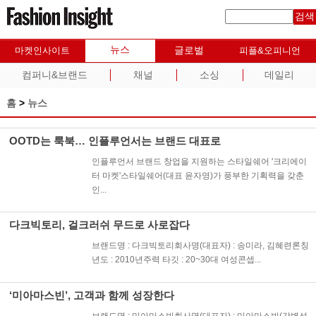
검색
뉴스
글로벌
마켓인사이트
피플&오피니언
컴퍼니&브랜드
채널
소싱
데일리
홈
>
뉴스
OOTD는 룩북… 인플루언서는 브랜드 대표로
인플루언서 브랜드 창업을 지원하는 스타일쉐어 '크리에이
터 마켓'스타일쉐어(대표 윤자영)가 풍부한 기획력을 갖춘
인...
다크빅토리, 걸크러쉬 무드로 사로잡다
브랜드명 : 다크빅토리회사명(대표자) : 송미라, 김혜련론칭
년도 : 2010년주력 타깃 : 20~30대 여성콘셉...
‘미아마스빈’, 고객과 함께 성장한다
브랜드명 : 미아마스빈회사명(대표자) : 미아마스빈(강병석,