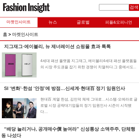
검색
마켓인사이트
뉴스
글로벌
피플&오피니언
홈
>
마켓인사이트
지그재그·에이블리, 뉴 제너레이션 쇼핑몰 효과 톡톡
4세대 패션 플랫폼 지그재그, 에이블리4세대 패션 플랫폼들
의 시장 주도권을 잡기 위한 경쟁이 치열하다.그 중에서도...
SI ‘변화’·한섬 ‘안정’에 방점…신세계·현대百 정기 임원인사
현대百 계열 한섬, 김민덕 체제 그대로…시스템·오에라로 글
로벌 시장 공략대기업들의 정기 임원인사 시즌이 시작됐
다....
“배당 늘리거나, 공개매수價 높여라” 신성통상 소액주주, 단체행
동 나섰다