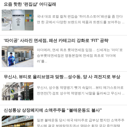
요즘 핫한 ‘편집샵’ 어디길래
국내 대표 로컬 컬쳐 편집숍 ‘하이츠스토어’패션을 좀 안다
면 한 곳에서 다양한 브랜드의 제품과 트렌드를 보여주는 ...
‘따이공’ 사라진 면세점, 패션 카테고리 강화로 ‘FIT’ 공략
아더에러, 면세 최초 롯데면세점 입점… 신세계는 ‘아미’로
승부롯데면세점은 명동본점에 면세점 최초로 ‘아더에
러’를...
무신사, 뷰티로 올리브영과 맞짱…성수동, 양 사 격전지로 부상
무신사, 성수동 역명병기 뺏겨 속앓이…뷰티 메가스토어로
전면전(?) 검토 성수역 역명병기 낙찰을 둘러싸고 무신사 ...
신성통상 상장폐지에 소액주주들 “불매운동도 불사”
일본 불매운동 당시 애국 테마주로 급부상 했지만 소액주주
무시해 결국 부메랑정치권서 염태순 회장 국감 증인채택