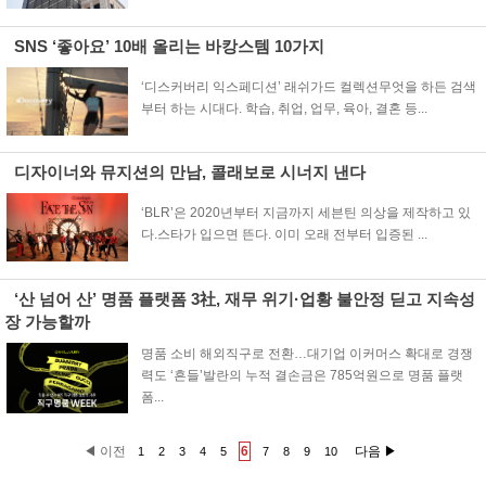
SNS ‘좋아요’ 10배 올리는 바캉스템 10가지
‘디스커버리 익스페디션’ 래쉬가드 컬렉션무엇을 하든 검색
부터 하는 시대다. 학습, 취업, 업무, 육아, 결혼 등...
디자이너와 뮤지션의 만남, 콜래보로 시너지 낸다
‘BLR’은 2020년부터 지금까지 세븐틴 의상을 제작하고 있
다.스타가 입으면 뜬다. 이미 오래 전부터 입증된 ...
‘산 넘어 산’ 명품 플랫폼 3社, 재무 위기·업황 불안정 딛고 지속성
장 가능할까
명품 소비 해외직구로 전환…대기업 이커머스 확대로 경쟁
력도 ‘흔들’발란의 누적 결손금은 785억원으로 명품 플랫
폼...
◀ 이전
6
다음 ▶
1
2
3
4
5
7
8
9
10