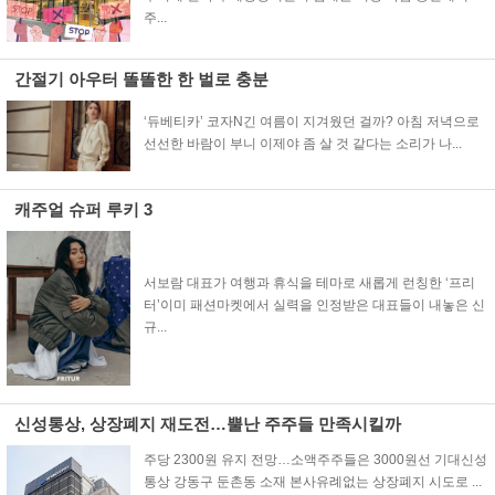
주...
간절기 아우터 똘똘한 한 벌로 충분
‘듀베티카’ 코자N긴 여름이 지겨웠던 걸까? 아침 저녁으로
선선한 바람이 부니 이제야 좀 살 것 같다는 소리가 나...
캐주얼 슈퍼 루키 3
서보람 대표가 여행과 휴식을 테마로 새롭게 런칭한 ‘프리
터’이미 패션마켓에서 실력을 인정받은 대표들이 내놓은 신
규...
신성통상, 상장폐지 재도전…뿔난 주주들 만족시킬까
주당 2300원 유지 전망…소액주주들은 3000원선 기대신성
통상 강동구 둔촌동 소재 본사유례없는 상장폐지 시도로 ...