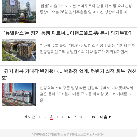
‘탑텐’ 매출 1조 재도전·소액주주와 갈등 해소 등 숙제신성
통상이 오는 26일 임시주총을 열고 자진 상장폐지를 마...
‘뉴발란스’는 장기 동행 파트너…이랜드월드-美 본사 의기투합?
지난해 ‘1조 클럽’ 가입한 뉴발란스 성공 신화는 여전히 현재
진행형이랜드와 뉴발란스의 계약 종료가 가까워지면서 ...
경기 회복 기대감 반영됐나… 백화점 업계, 하반기 실적 회복 ‘청신
호’
민생회복 소비쿠폰 발행 따른 간접적 수혜도 기대롯데백화
점은 올해 14조원대 매출 규모를 회복할 것으로 기대를 모
은...
◀ 이전
3
다음 ▶
1
2
4
5
6
7
8
9
10
메이비원(주) | 대표:황상윤 | 개인정보보호책임자:신경식