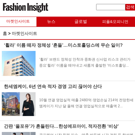
검색
마켓인사이트
뉴스
글로벌
피플&오피니언
홈
>
마켓인사이트
‘휠라’ 이름 떼자 정체성 ‘흔들’…미스토홀딩스에 무슨 일이?
‘휠라’ 브랜드 정체성 안착과 중화권 신사업 리스크 관리가
중요‘휠라’ 이름을 떼어내고 새롭게 출발한 ‘미스토홀딩...
한세엠케이, 6년 연속 적자 경영 고리 끊어야 산다
10월 연결 영업실적 매출 2480억·영업손실 214억 전망한세
엠케이가 지난 달 올해 연결 영업실적으로 매출액 2...
간판 ‘올포유’가 흔들린다…한성에프아이, 적자전환 ‘비상’