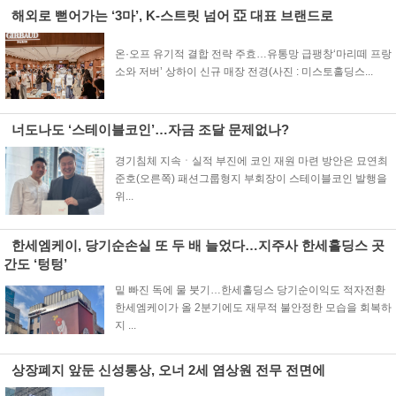
해외로 뻗어가는 ‘3마’, K-스트릿 넘어 亞 대표 브랜드로
온·오프 유기적 결합 전략 주효…유통망 급팽창‘마리떼 프랑
소와 저버’ 상하이 신규 매장 전경(사진 : 미스토홀딩스...
너도나도 ‘스테이블코인’…자금 조달 문제없나?
경기침체 지속ㆍ실적 부진에 코인 재원 마련 방안은 묘연최
준호(오른쪽) 패션그룹형지 부회장이 스테이블코인 발행을
위...
한세엠케이, 당기순손실 또 두 배 늘었다…지주사 한세홀딩스 곳
간도 ‘텅텅’
밑 빠진 독에 물 붓기…한세홀딩스 당기순이익도 적자전환
한세엠케이가 올 2분기에도 재무적 불안정한 모습을 회복하
지 ...
상장폐지 앞둔 신성통상, 오너 2세 염상원 전무 전면에