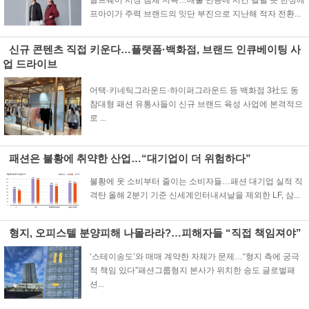
골프웨어 시장 침체 지속…매출 반등에 시간 걸릴 듯 한성에
프아이가 주력 브랜드의 잇단 부진으로 지난해 적자 전환...
신규 콘텐츠 직접 키운다…플랫폼·백화점, 브랜드 인큐베이팅 사
업 드라이브
어택·키네틱그라운드·하이퍼그라운드 등 백화점 3社도 동
참대형 패션 유통사들이 신규 브랜드 육성 사업에 본격적으
로 ...
패션은 불황에 취약한 산업…“대기업이 더 위험하다”
불황에 옷 소비부터 줄이는 소비자들…패션 대기업 실적 직
격탄 올해 2분기 기준 신세계인터내셔날을 제외한 LF, 삼...
형지, 오피스텔 분양피해 나몰라라?…피해자들 “직접 책임져야”
‘스테이송도’와 매매 계약한 자체가 문제…“형지 측에 궁극
적 책임 있다”패션그룹형지 본사가 위치한 송도 글로벌패
션...