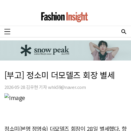
[부고] 정소미 더모델즈 회장 별세
2026-05-28 김우현 기자 whk59@naver.com
정소미(본명 정영숙) 더모델즈 회장이 28일 별세했다. 향