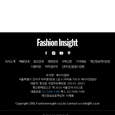
회사소개
채용안내
광고안내
제휴안내
구독신청
기사제보
개인정보처리방침
이용약관
저작권규약
인터넷신문윤리강령
회사명 : 메이비원㈜
서울특별시 강서구 마곡중앙8로 1길 6 (마곡동 790-8) 메이비원빌딩
대표자: 황상윤 사업자등록번호: 206-81-18067
통신판매업신고: 제 2016-서울강서-0922호
대표번호:
02-3446-7188
팩스: 02-3446-7449
개인정보보호책임자: 이재봉
Copyright 2001 Fashioninsight co.Ltd.Contact us info@fi.co.kr