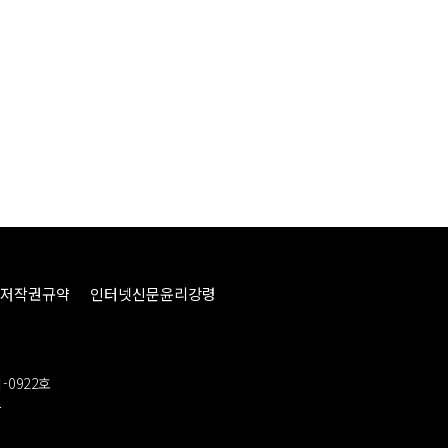
저작권규약
인터넷신문윤리강령
-0922호
봉