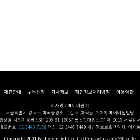
제휴안내
구독신청
기사제보
개인정보처리방침
이용약관
회사명 : 메이비원㈜
서울특별시 강서구 마곡중앙8로 1길 6 (마곡동 790-8) 메이비원빌딩
황상윤 사업자등록번호: 206-81-18067
통신판매업신고: 제 2016-서울강서
대표번호:
02-3446-7188
팩스: 02-3446-7449
개인정보보호책임자: 이재
Copyright 2001 Fashioninsight co.Ltd.Contact us info@fi.co.kr