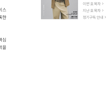
이번 호 목차
이스
지난 호 목차
록한
정기구독 안내
핵심
력을