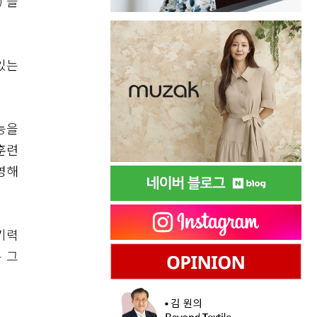
’을
있는
능을
 훈련
영해
기력
 그