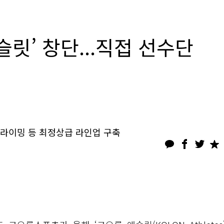
릿’ 창단...직접 선수단
라이밍 등 최정상급 라인업 구축