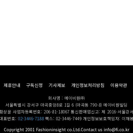
제휴안내
구독신청
기사제보
개인정보처리방침
이용약관
회사명 : 메이비원㈜
서울특별시 강서구 마곡중앙8로 1길 6 (마곡동 790-8) 메이비원빌딩
황상윤 사업자등록번호: 206-81-18067
통신판매업신고: 제 2016-서울강서
대표번호:
02-3446-7188
팩스: 02-3446-7449
개인정보보호책임자: 이재
Copyright 2001 Fashioninsight co.Ltd.Contact us info@fi.co.kr