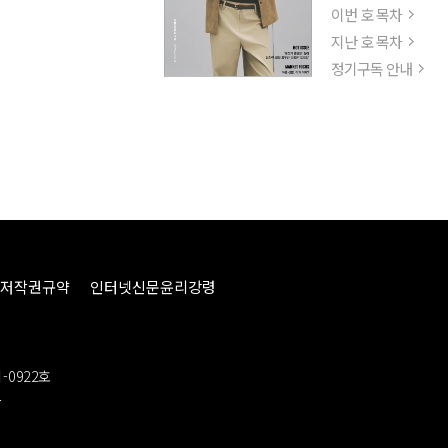
이번 호 목차
지난 호 목차
정기구독 안내
저작권규약
인터넷신문윤리강령
-0922호
봉