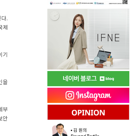
다.
국제
이기
인을
세부
보안