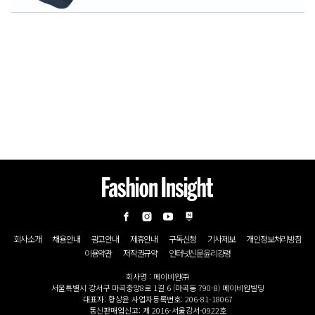
회사소개
채용안내
광고안내
제휴안내
구독신청
기사제보
개인정보처리방침
이용약관
저작권규약
인터넷신문윤리강령
회사명 : 메이비원㈜
서울특별시 강서구 마곡중앙8로 1길 6 (마곡동 790-8) 메이비원빌딩
대표자: 황상윤 사업자등록번호: 206-81-18067
통신판매업신고: 제 2016-서울강서-0922호