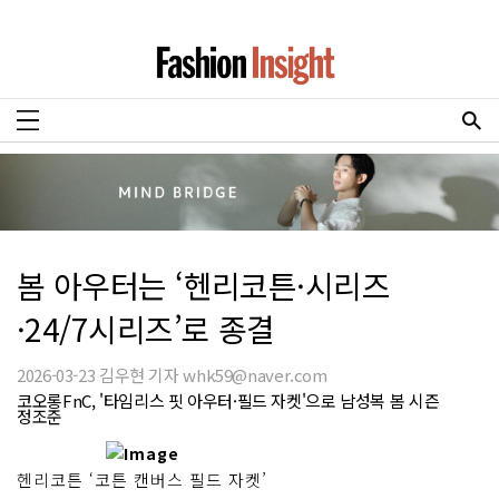
봄 아우터는 ‘헨리코튼·시리즈
·24/7시리즈’로 종결
2026-03-23 김우현 기자 whk59@naver.com
코오롱FnC, '타임리스 핏 아우터·필드 자켓'으로 남성복 봄 시즌
정조준
헨리코튼 ‘코튼 캔버스 필드 자켓’