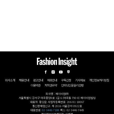
회사소개
채용안내
광고안내
제휴안내
구독신청
기사제보
개인정보처리방침
이용약관
저작권규약
인터넷신문윤리강령
회사명 : 메이비원㈜
서울특별시 강서구 마곡중앙8로 1길 6 (마곡동 790-8) 메이비원빌딩
대표자: 황상윤 사업자등록번호: 206-81-18067
통신판매업신고: 제 2016-서울강서-0922호
대표번호:
02-3446-7188
팩스: 02-3446-7449