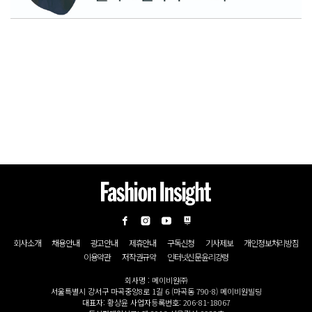
회사소개
채용안내
광고안내
제휴안내
구독신청
기사제보
개인정보처리방침
이용약관
저작권규약
인터넷신문윤리강령
회사명 : 메이비원㈜
서울특별시 강서구 마곡중앙8로 1길 6 (마곡동 790-8) 메이비원빌딩
대표자: 황상윤 사업자등록번호: 206-81-18067