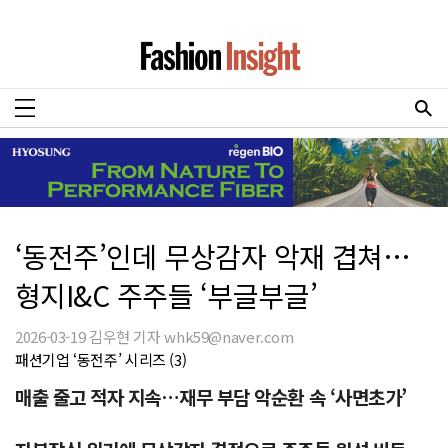
‘동전주’인데 무상감자 악재 겹쳐…
형지I&C 주주들 ‘부글부글’
2026-03-19 김우현 기자 whk59@naver.com
패션기업 ‘동전주’ 시리즈 (3)
매출 줄고 적자 지속…재무 부담 악순환 속 ‘사면초가’