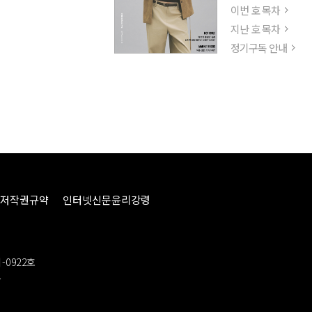
이번 호 목차
지난 호 목차
정기구독 안내
저작권규약
인터넷신문윤리강령
-0922호
봉