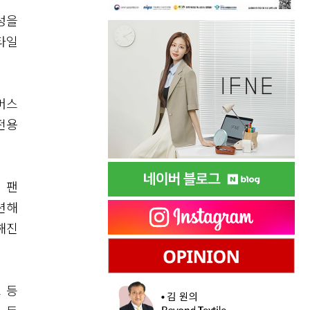
성을
타일
머스
전용
 팬
션해
해진
 등