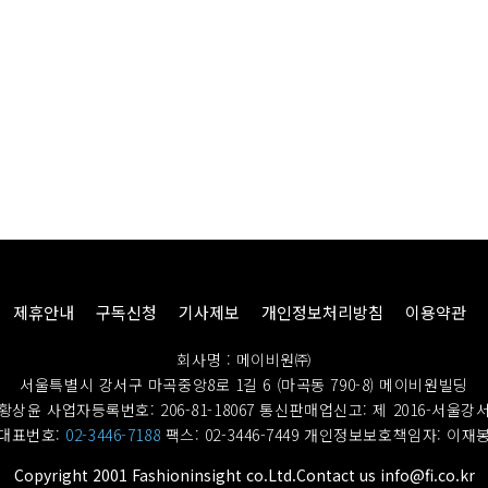
제휴안내
구독신청
기사제보
개인정보처리방침
이용약관
회사명 : 메이비원㈜
서울특별시 강서구 마곡중앙8로 1길 6 (마곡동 790-8) 메이비원빌딩
황상윤 사업자등록번호: 206-81-18067
통신판매업신고: 제 2016-서울강서
대표번호:
02-3446-7188
팩스: 02-3446-7449
개인정보보호책임자: 이재
Copyright 2001 Fashioninsight co.Ltd.Contact us info@fi.co.kr