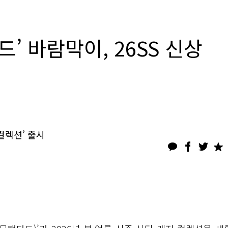
’ 바람막이, 26SS 신상
컬렉션’ 출시