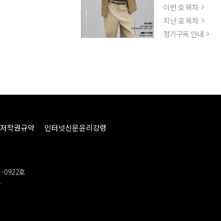
이번 호 목차
지난 호 목차
정기구독 안내
저작권규약
인터넷신문윤리강령
-0922호
봉