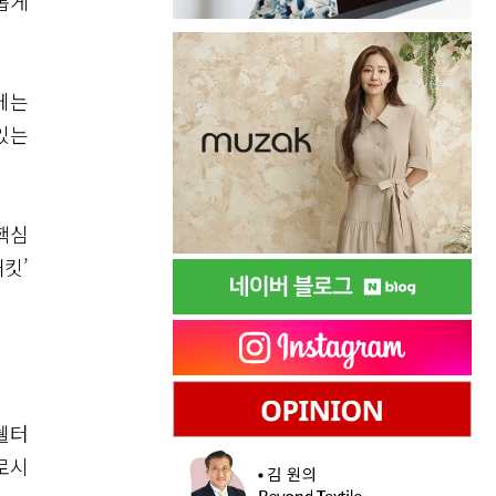
롭게
에는
있는
핵심
킷’
쉘터
로시