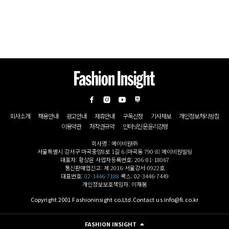
회사소개
채용안내
광고안내
제휴안내
구독신청
기사제보
개인정보처리방침
이용약관
저작권규약
인터넷신문윤리강령
회사명 : 메이비원㈜
서울특별시 강서구 마곡중앙8로 1길 6 (마곡동 790-8) 메이비원빌딩
대표자: 황상윤 사업자등록번호: 206-81-18067
통신판매업신고: 제 2016-서울강서-0922호
대표번호:
02-3446-7188
팩스: 02-3446-7449
개인정보보호책임자: 이재봉
Copyright 2001 Fashioninsight co.Ltd.Contact us info@fi.co.kr
FASHION INSIGHT