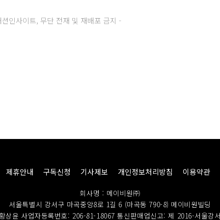
주) 패션인사이트, 무단 전재 및 재배포 금지 -
제휴안내
구독신청
기사제보
개인정보처리방침
이용약관
회사명 : 메이비원㈜
서울특별시 강서구 마곡중앙8로 1길 6 (마곡동 790-8) 메이비원빌딩
황상윤 사업자등록번호: 206-81-18067
통신판매업신고: 제 2016-서울강서