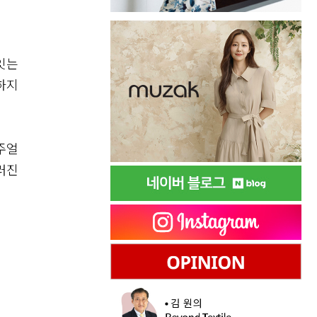
잇는
하지
주얼
러진