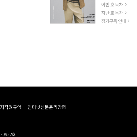
이번 호 목차
지난 호 목차
정기구독 안내
저작권규약
인터넷신문윤리강령
-0922호