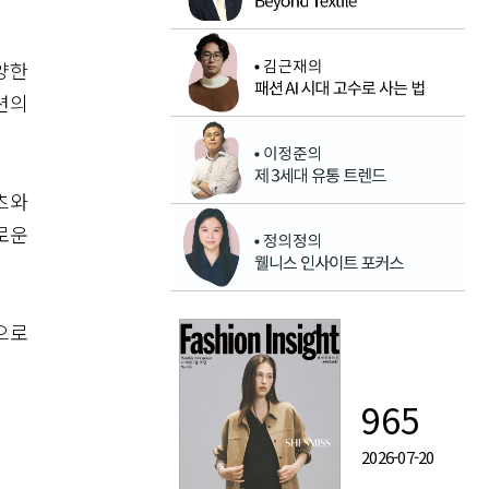
양한
션의
츠와
로운
으로
965
2026-07-20